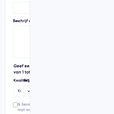
Beschrijf uw ervaring
Geef een score
van 1 tot 5
Kwaliteit
Prijs
Service
Aanbeveling
Ik bevestig dat dit
mijn eigen