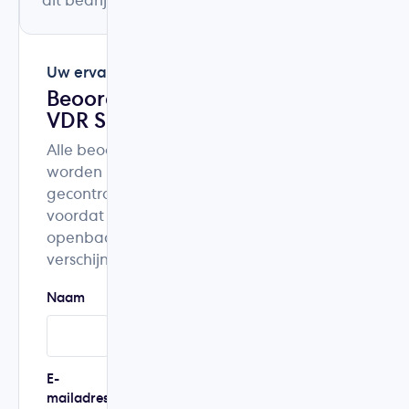
dit bedrijf.
Uw ervaring
Beoordeel
VDR Services
Alle beoordelingen
worden
gecontroleerd
voordat ze
openbaar
verschijnen.
Naam
Woonplaats
E-
Telefoonnummer
mailadres