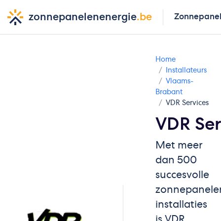
zonnepanelenenergie
.be
Zonnepane
Home
Installateurs
Vlaams-
Brabant
VDR Services
VDR Ser
Met meer
dan 500
succesvolle
zonnepanele
installaties
is VDR