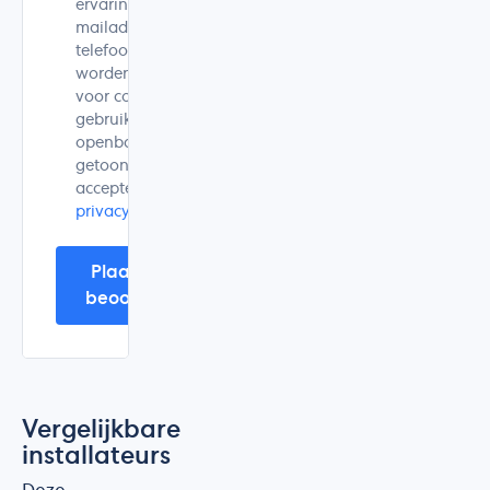
ervaring is. Mijn e-
mailadres en
telefoonnummer
worden alleen
voor controle
gebruikt en niet
openbaar
getoond. Ik
accepteer de
privacyverklaring
.
Plaats mijn
beoordeling
Vergelijkbare
installateurs