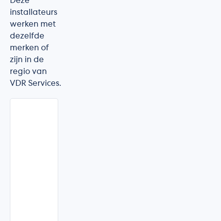
Deze
installateurs
werken met
dezelfde
merken of
zijn in de
regio van
VDR Services.
Rensol
Asse
·
Vlaams-
Brabant
★★★★★
4.6/5
(4