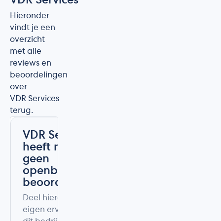
VDR Services
Hieronder
vindt je een
overzicht
met alle
reviews en
beoordelingen
over
VDR Services
terug.
VDR Services
heeft nog
geen
openbare
beoordelingen
Deel hieronder uw
eigen ervaring met