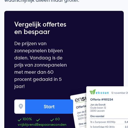
waarschijnlijk alleen maar groter.
Vergelijk offertes
en bespaar
De prijzen van
zonnepanelen blijven
dalen. Vandaag is de
prijs van zonnepanelen
met meer dan 60
procent gedaald in 5
jaar!
Start
100%
60
vrijblijvend
Bespaar
seconden