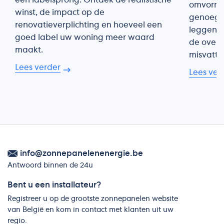
omvorme
winst, de impact op de
genoeg 
renovatieverplichting en hoeveel een
leggen u
goed label uw woning meer waard
de overs
maakt.
misvatti
Lees verder
Lees ver
info@zonnepanelenenergie.be
Antwoord binnen de 24u
Bent u een installateur?
Registreer u op de grootste zonnepanelen website
van België en kom in contact met klanten uit uw
regio.