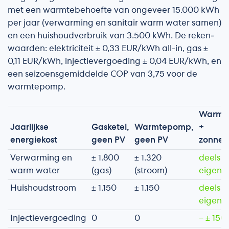
met een warmtebehoefte van ongeveer 15.000 kWh
per jaar (verwarming en sanitair warm water samen)
en een huishoudverbruik van 3.500 kWh. De reken­
waarden: elektriciteit ± 0,33 EUR/kWh all-in, gas ±
0,11 EUR/kWh, injectievergoeding ± 0,04 EUR/kWh, en
een seizoensgemiddelde COP van 3,75 voor de
warmtepomp.
Warmt
Jaarlijkse
Gasketel,
Warmtepomp,
+
energiekost
geen PV
geen PV
zonnep
Verwarming en
± 1.800
± 1.320
deels ui
warm water
(gas)
(stroom)
eigen 
Huishoudstroom
± 1.150
± 1.150
deels ui
eigen 
Injectievergoeding
0
0
− ± 150