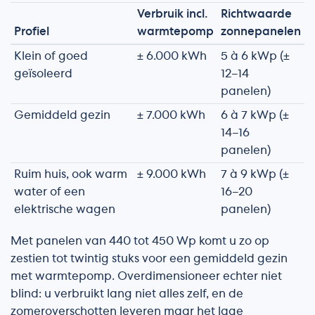
Verbruik incl.
Richtwaarde
Profiel
warmtepomp
zonnepanelen
Klein of goed
± 6.000 kWh
5 à 6 kWp (±
geïsoleerd
12–14
panelen)
Gemiddeld gezin
± 7.000 kWh
6 à 7 kWp (±
14–16
panelen)
Ruim huis, ook warm
± 9.000 kWh
7 à 9 kWp (±
water of een
16–20
elektrische wagen
panelen)
Met panelen van 440 tot 450 Wp komt u zo op
zestien tot twintig stuks voor een gemiddeld gezin
met warmtepomp. Overdimensioneer echter niet
blind: u verbruikt lang niet alles zelf, en de
zomeroverschotten leveren maar het lage