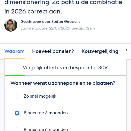
dimensionering. Zo pakt u de combinatie
in 2026 correct aan.
Geschreven door
Stefan Goessens
Laatste update: 22/07/2026
Leestijd: 12 min
Waarom
Hoeveel panelen?
Kostvergelijking
W
Vergelijk offertes en bespaar tot 30%
Ja, een warmtepomp en zonnepanelen vormen een
sterk duo: uw panelen leveren de stroom waar uw
Wanneer wenst u zonnepanelen te plaatsen?
warmtepomp op draait. Alleen is de logica in 2026
anders dan een paar jaar geleden. Nu de
Zo snel mogelijk
terugdraaiende teller weg is, draait alles om
zelfverbruik, de juiste dimensionering en slim
Binnen de 3 maanden
piekbeheer. We leggen uit hoe u de combinatie
correct aanpakt.
Binnen de 6 maanden