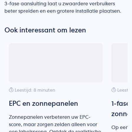
3-fase aansluiting laat u zwaardere verbruikers
beter spreiden en een grotere installatie plaatsen.
Ook interessant om lezen
Leestijd: 8 minuten
Leesti
EPC en zonnepanelen
1-fase
zonne
Zonnepanelen verbeteren uw EPC-
score, maar zorgen zelden alleen voor
Op een 1
een labelsprong. Ontdek de realistische