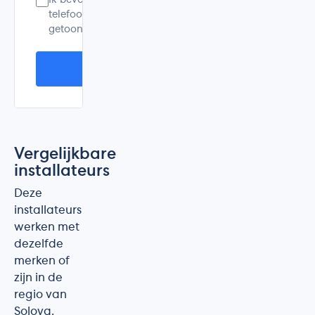
Ik bevestig dat dit mijn eigen ervaring is. Mijn e-mailad
telefoonnummer worden alleen voor controle gebruikt 
getoond. Ik accepteer de
privacyverklaring
.
Plaats mijn beoordeling
Vergelijkbare
installateurs
Deze
installateurs
werken met
dezelfde
merken of
zijn in de
regio van
Soloya.