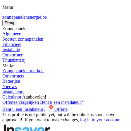
Menu
zonnepanelenenergie
.be
Terug
Zonnepanelen
Algemeen
Soorten zonnepanelen
Financieel
Installatie
Omvormer
Thuisbatterij
Merken
Zonnepanelen merken
Omvormers
Batterijen
Nieuws
Installateurs
Calculator
Aanbevolen!
Offertes vergelijken
Bent u een installateur?
Bent u een installateur?
Offerte
This profile is not public yet, but will be online as soon as we
approve it!. If you want to make changes,
log in to your account