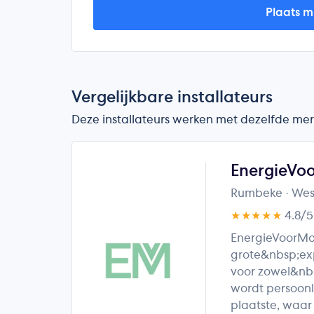
Plaats m
Vergelijkbare installateurs
Deze installateurs werken met dezelfde merke
EnergieVo
Rumbeke
· We
★★★★★
4.8/
EnergieVoorMo
grote&nbsp;exp
voor zowel&nbsp
wordt persoonl
plaatste, waar 