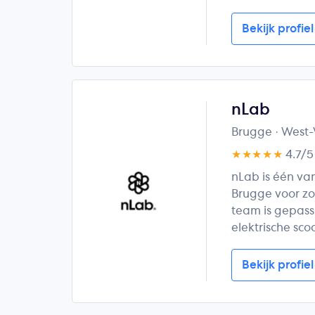
Bekijk profiel
nLab
Brugge
· West
★★★★★
4.7/
nLab is één van
Brugge voor zo
team is gepas
elektrische sc
Bekijk profiel