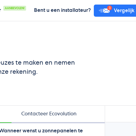
AANBEVOLEN!
r
Bent u een installateur?
Vergelijk
 keuzes te maken en nemen
nze rekening.
Contacteer Ecovolution
Wanneer wenst u zonnepanelen te