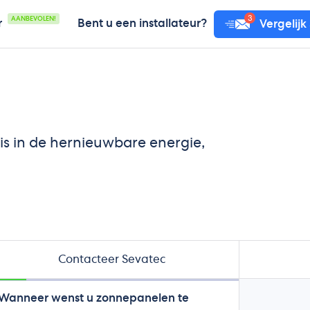
AANBEVOLEN!
r
Bent u een installateur?
Vergelijk
 is in de hernieuwbare energie,
Contacteer Sevatec
Wanneer wenst u zonnepanelen te