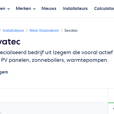
len
Merken
Nieuws
Installateurs
Calculato
Installateurs
West-Vlaanderen
Sevatec
vatec
cialiseerd bedrijf uit Izegem die vooral actief
s PV panelen, zonneboilers, warmtepompen.
egem
.