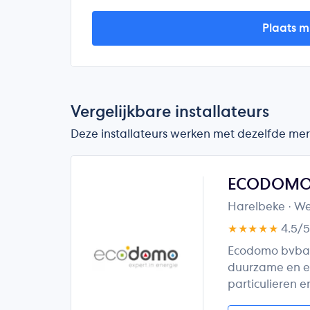
Plaats m
Vergelijkbare installateurs
Deze installateurs werken met dezelfde merk
ECODOM
Harelbeke
· W
★★★★★
4.5/
Ecodomo bvba i
duurzame en en
particulieren e