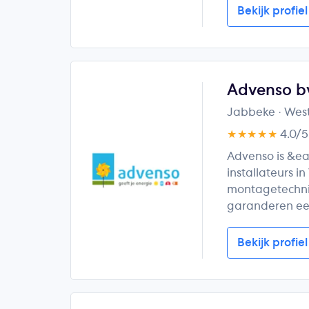
Bekijk profiel
Advenso b
Jabbeke
· Wes
★★★★★
4.0/
Advenso is &e
installateurs i
montagetechni
garanderen een
Bekijk profiel