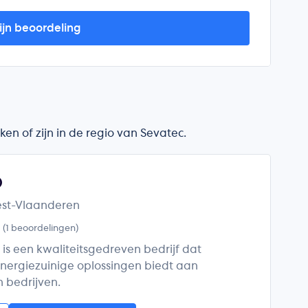
ijn beoordeling
en of zijn in de regio van Sevatec.
O
est-Vlaanderen
5
(1 beoordelingen)
s een kwaliteitsgedreven bedrijf dat
ergiezuinige oplossingen biedt aan
n bedrijven.