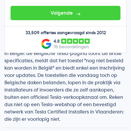
besteld kan worden in België"; u kunt er enkel
updates aanvragen. De tweede is de prijs, die stevig
Volgende
in de premiumklasse zit, samen met Huawei, SMA
Home Storage en Sigenergy.
33,509 offertes aangevraagd sinds 2012
Even de lucht klaren, want daar bestaat verwarring
over. De Powerwall 3 is niet officieel te koop bij Tesla
in België: de Belgische Tesla-pagina toont de Britse
specificaties, meldt dat het toestel "nog niet besteld
kan worden in België" en biedt enkel een inschrijving
voor updates. De toestellen die vandaag toch op
Belgische daken belanden, lopen in de praktijk via
installateurs of invoerders die ze zelf aankopen,
buiten een officieel Tesla-verkoopkanaal om. Reken
dus niet op een Tesla-webshop of een bevestigd
netwerk van Tesla Certified Installers in Vlaanderen:
die zijn er voorlopig niet.