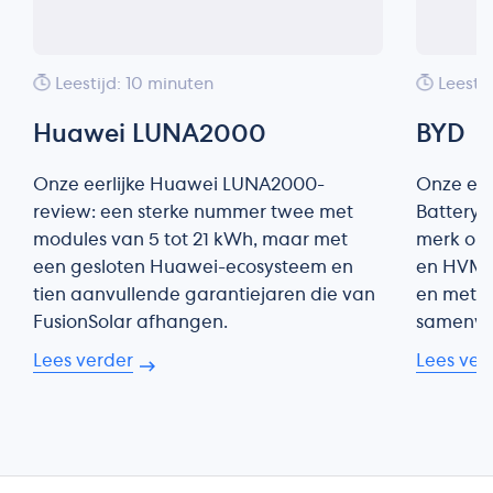
Leestijd: 10 minuten
Leesti
Huawei LUNA2000
BYD
Onze eerlijke Huawei LUNA2000-
Onze eer
review: een sterke nummer twee met
Battery-
modules van 5 tot 21 kWh, maar met
merk onz
een gesloten Huawei-ecosysteem en
en HVM-
tien aanvullende garantiejaren die van
en met w
FusionSolar afhangen.
samenwe
Lees verder
Lees ver