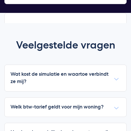
Veelgestelde vragen
Wat kost de simulatie en waartoe verbindt
ze mij?
De simulatie is gratis. U doorloopt de calculator
zonder verplichting en ziet uw resultaat
meteen. Alleen wanneer u zelf offertes
Welk btw-tarief geldt voor mijn woning?
aanvraagt, bezorgen wij uw gegevens aan
Voor een privéwoning ouder dan tien jaar geldt
maximaal drie installateurs. Ook die offertes
doorgaans 6% btw. Voor een jongere woning of
zijn vrijblijvend.
nieuwbouw geldt 21%. De calculator gebruikt