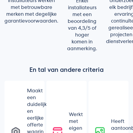
installateurs werken
onderzoe
Enkel
met betrouwbare
elk bedrij
installateurs
merken met degelijke
ervaring
met een
garantievoorwaarden.
continuïte
beoordeling
gerealise
van 4,3/5 of
projecten
hoger
dienstverle
komen in
aanmerking.
En tal van andere criteria
Maakt
een
duidelijke
en
Werkt
eerlijke
met
Heeft
offerte
eigen
aantoon
waarin