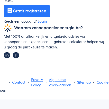
regio.
Gratis registreren
Reeds een account?
Login
Waarom zonnepanelenenergie.be?
Met 100% onafhankelijk en uitgebreid advies van
zonnepanelen experts, een uitgebreide calculator helpen wij
u graag de juist keuze te maken.
Privacy
Algemene
•
Contact
•
•
•
Sitemap
•
Cookie
Policy
voorwaarden
uden