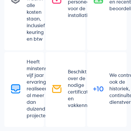
personeel
en recen
alle
voor de
beoordel
kosten
installatie
staan,
inclusief
keuring
en btw
Heeft
minstens
Beschikt
vijf jaar
We contr
over de
ervaring of
ook de
nodige
realiseerde
historiek,
certificaten
al meer
continuït
en
dan
dienstver
vakkennis
duizend
projecten