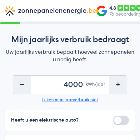
zonnepanelenenergie
.be
1
2
3
4
Uw
Uw
Mijn jaarlijks verbruik bedraagt
Verbruik
Installatie
dak
resultaat
Uw jaarlijks verbruik bepaalt hoeveel zonnepanelen
u nodig heeft.
Jaarlijks
−
+
elektriciteitsverbruik
kWh/jaar
Ik ken mijn jaarverbruik niet
Heeft u een elektrische auto?