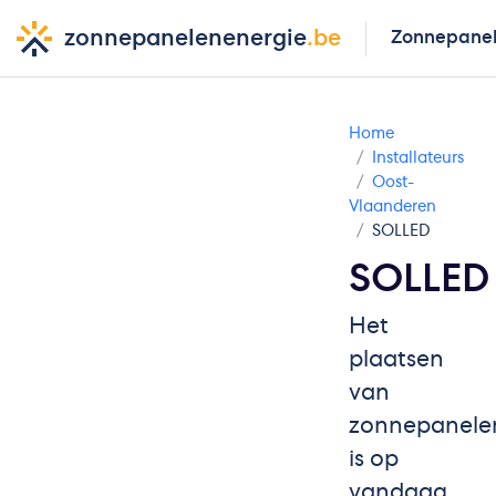
zonnepanelenenergie
.be
Zonnepane
Home
Installateurs
Oost-
Vlaanderen
SOLLED
SOLLED
Het
plaatsen
van
zonnepanele
is op
vandaag