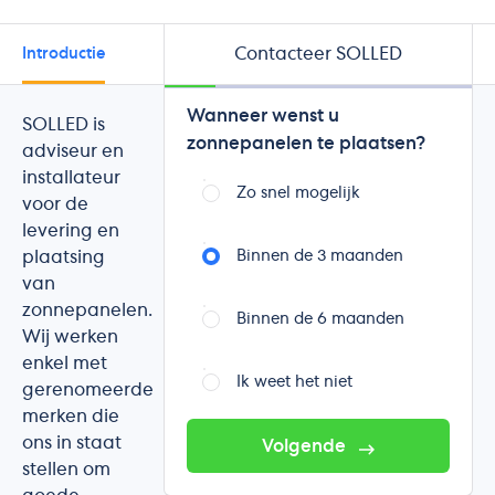
Contacteer SOLLED
Introductie
Merken
Beoordelingen
Wanneer wenst u
SOLLED is
zonnepanelen te plaatsen?
adviseur en
installateur
Zo snel mogelijk
voor de
levering en
plaatsing
Binnen de 3 maanden
van
zonnepanelen.
Binnen de 6 maanden
Wij werken
enkel met
Ik weet het niet
gerenomeerde
merken die
ons in staat
Volgende
stellen om