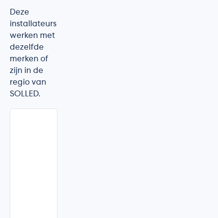
Deze
installateurs
werken met
dezelfde
merken of
zijn in de
regio van
SOLLED.
Go-
Solar
by
D'Ieteren
Waasmunster
·
Oost-
Vlaanderen