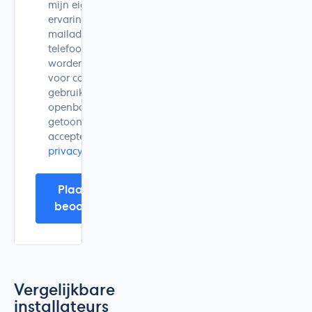
mijn eigen
ervaring is. Mijn e-
mailadres en
telefoonnummer
worden alleen
voor controle
gebruikt en niet
openbaar
getoond. Ik
accepteer de
privacyverklaring
.
Plaats mijn
beoordeling
Vergelijkbare
installateurs