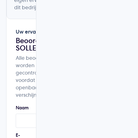
eigen ervaring met
dit bedrijf.
Uw ervaring
Beoordeel
SOLLED
Alle beoordelingen
worden
gecontroleerd
voordat ze
openbaar
verschijnen.
Naam
Woonplaats
E-
Telefoonnummer