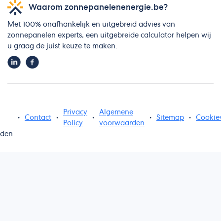
Waarom zonnepanelenenergie.be?
Met 100% onafhankelijk en uitgebreid advies van
zonnepanelen experts, een uitgebreide calculator helpen wij
u graag de juist keuze te maken.
Privacy
Algemene
•
Contact
•
•
•
Sitemap
•
Cookie
Policy
voorwaarden
uden