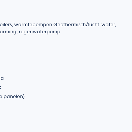
oilers, warmtepompen Geothermisch/lucht-water,
erwarming, regenwaterpomp
ia
x
se panelen)