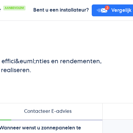
AANBEVOLEN!
r
Bent u een installateur?
Vergelijk
te effici&euml;nties en rendementen,
realiseren.
Contacteer E-advies
Wanneer wenst u zonnepanelen te