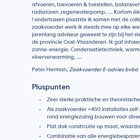
afvoeren, toevoeren & toestellen, balansvent
radiatoren ,regenwaterpomp, .... Kortom é
! ondertussen plaatste ik samen met de colle
zaakvoerder werk ik steeds mee op elke werf
jarenlang adviseur geweest te zijn bij het
de provincie Oost-Vlaanderen. Ik gaf infoses
zonne-energie, Condensatietechniek, warm
vloerverwarming, ....
Peter Herman,
Zaakvoerder E-advies bvba
Pluspunten
Zeer sterke praktische en theoretisch
Als zaakvoerder +450 installaties ze
rond energiezuinig bouwen voor diver
Plat dak constrcutie op maat, waard
Combinatie van alle energiebesparend