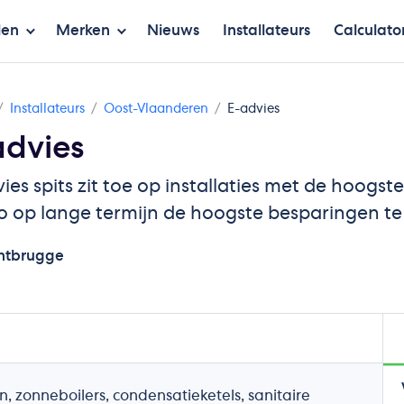
len
Merken
Nieuws
Installateurs
Calculato
Installateurs
Oost-Vlaanderen
E-advies
advies
ies spits zit toe op installaties met de hoogs
 op lange termijn de hoogste besparingen te 
ntbrugge
onneboilers, condensatieketels, sanitaire