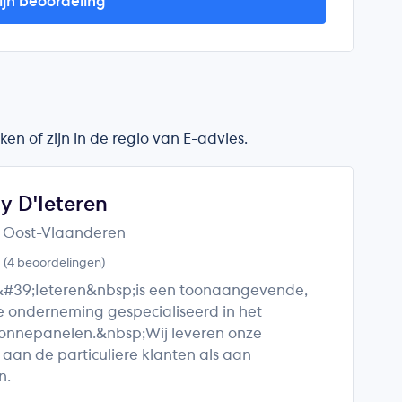
ijn beoordeling
en of zijn in de regio van E-advies.
y D'Ieteren
· Oost-Vlaanderen
5
(4 beoordelingen)
&#39;Ieteren&nbsp;is een toonaangevende,
e onderneming gespecialiseerd in het
zonnepanelen.&nbsp;Wij leveren onze
 aan de particuliere klanten als aan
n.