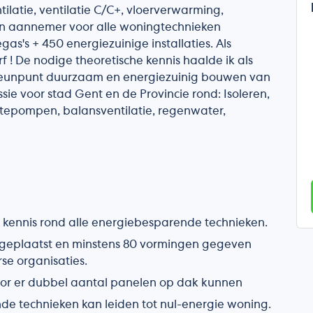
ilatie, ventilatie C/C+, vloerverwarming,
én aannemer voor alle woningtechnieken
gas's + 450 energiezuinige installaties. Als
 ! De nodige theoretische kennis haalde ik als
 steunpunt duurzaam en energiezuinig bouwen van
sie voor stad Gent en de Provincie rond: Isoleren,
tepompen, balansventilatie, regenwater,
e kennis rond alle energiebesparende technieken.
lf geplaatst en minstens 80 vormingen gegeven
se organisaties.
oor er dubbel aantal panelen op dak kunnen
e technieken kan leiden tot nul-energie woning.