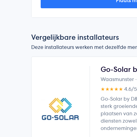
Plaats m
Vergelijkbare installateurs
Deze installateurs werken met dezelfde merk
Go-Solar b
Waasmunster
★★★★★
4.6/
Go-Solar by D
sterk groeiend
plaatsen van 
diensten zowel
onderneminge