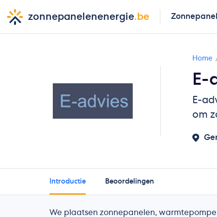
zonnepanelenenergie
.be
Zonnepane
Home
E-
E-adv
om zo
Ge
Introductie
Beoordelingen
We plaatsen zonnepanelen, warmtepompen, z