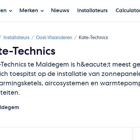
len
Merken
Nieuws
Installateurs
Calculato
Installateurs
Oost-Vlaanderen
Kate-Technics
te-Technics
Technics te Maldegem is h&eacute;t meest gesp
ich toespitst op de installatie van zonnepanele
armingsketels, aircosystemen en warmtepomp
iteiten.
ldegem