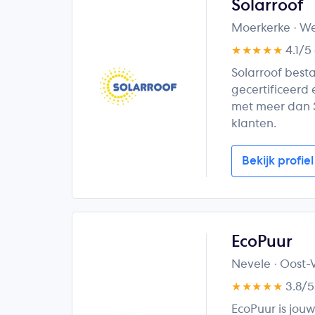
Solarroof
Moerkerke
· W
★★★★★
4.1/5
Solarroof besta
gecertificeerd 
met meer dan 3
klanten.
Bekijk profiel
EcoPuur
Nevele
· Oost
★★★★★
3.8/
EcoPuur is jouw