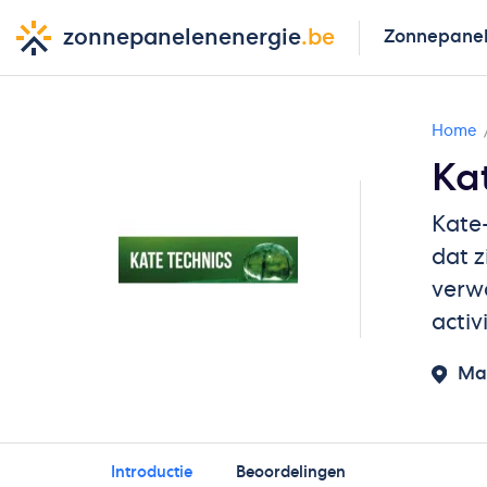
zonnepanelenenergie
.be
Zonnepane
Home
Ka
Kate-
dat z
verw
activ
Ma
Introductie
Beoordelingen