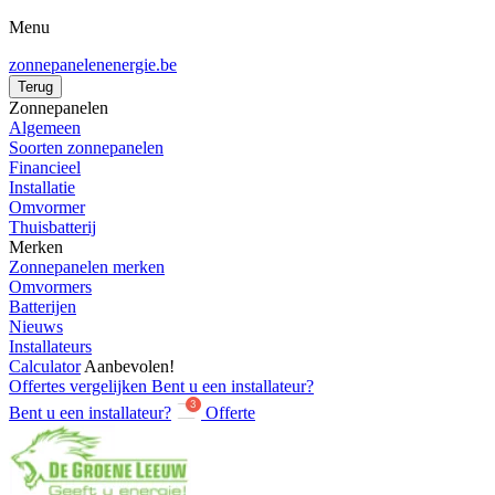
Menu
zonnepanelenenergie
.be
Terug
Zonnepanelen
Algemeen
Soorten zonnepanelen
Financieel
Installatie
Omvormer
Thuisbatterij
Merken
Zonnepanelen merken
Omvormers
Batterijen
Nieuws
Installateurs
Calculator
Aanbevolen!
Offertes vergelijken
Bent u een installateur?
Bent u een installateur?
Offerte