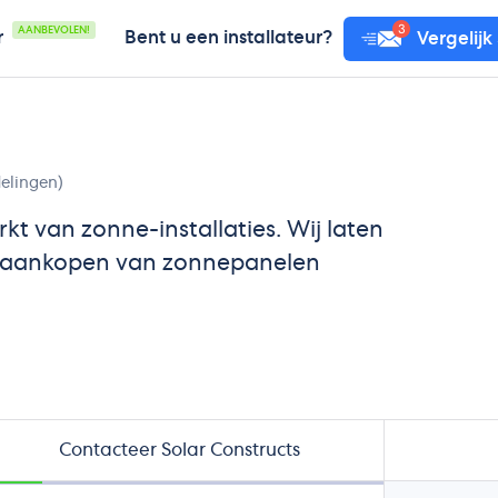
AANBEVOLEN!
r
Bent u een installateur?
Vergelijk
elingen)
kt van zonne-installaties. Wij laten
e aankopen van zonnepanelen
Contacteer Solar Constructs