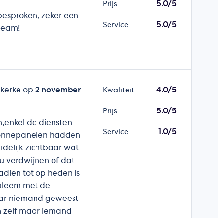
5.0/5
Prijs
 besproken, zeker een
5.0/5
Service
 team!
akerke op
2 november
4.0/5
Kwaliteit
5.0/5
Prijs
n,enkel de diensten
1.0/5
Service
. Zonnepanelen hadden
uidelijk zichtbaar wat
u verdwijnen of dat
adien tot op heden is
bleem met de
ar niemand geweest
n zelf maar iemand