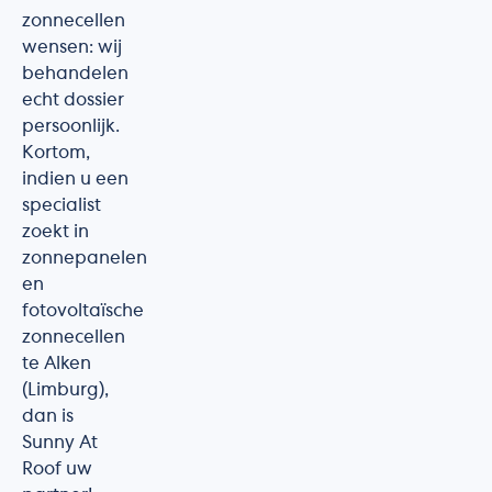
zonnecellen
wensen: wij
behandelen
echt dossier
persoonlijk.
Kortom,
indien u een
specialist
zoekt in
zonnepanelen
en
fotovoltaïsche
zonnecellen
te Alken
(Limburg),
dan is
Sunny At
Roof uw