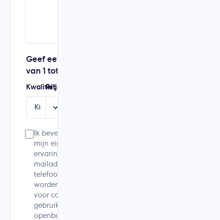
Geef een score
van 1 tot 5
Kwaliteit
Prijs
Service
Aanbeveling
Ik bevestig dat dit
mijn eigen
ervaring is. Mijn e-
mailadres en
telefoonnummer
worden alleen
voor controle
gebruikt en niet
openbaar