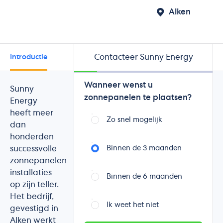
Alken
Contacteer Sunny Energy
Introductie
Beoordelingen
Wanneer wenst u
Sunny
zonnepanelen te plaatsen?
Energy
heeft meer
Zo snel mogelijk
dan
honderden
successvolle
Binnen de 3 maanden
zonnepanelen
installaties
Binnen de 6 maanden
op zijn teller.
Het bedrijf,
Ik weet het niet
gevestigd in
Alken werkt