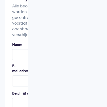
Alle beoordelingen
worden
gecontroleerd
voordat ze
openbaar
verschijnen.
Naam
Woonplaats
E-
Telefoonnummer
mailadres
Beschrijf uw ervaring