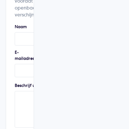
voordat ze
openbaar
verschijnen.
Naam
Woonplaats
E-
Telefoonnummer
mailadres
Beschrijf uw ervaring