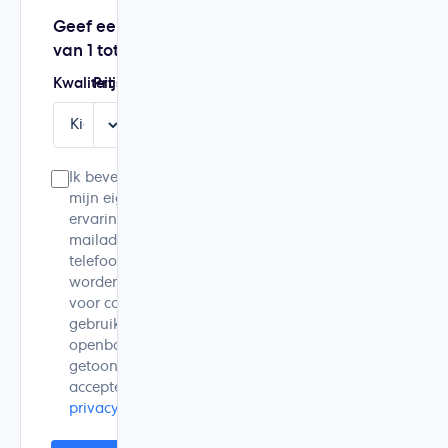
Geef een score
van 1 tot 5
Kwaliteit
Prijs
Service
Aanbeveling
Ik bevestig dat dit
mijn eigen
ervaring is. Mijn e-
mailadres en
telefoonnummer
worden alleen
voor controle
gebruikt en niet
openbaar
getoond. Ik
accepteer de
privacyverklaring
.