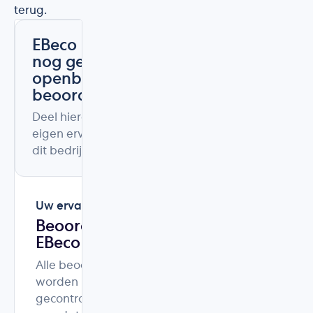
terug.
EBeco heeft
nog geen
openbare
beoordelingen
Deel hieronder uw
eigen ervaring met
dit bedrijf.
Uw ervaring
Beoordeel
EBeco
Alle beoordelingen
worden
gecontroleerd