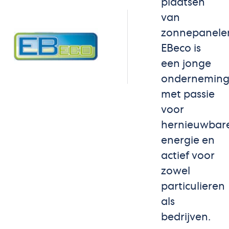
plaatsen
van
zonnepanele
EBeco is
een jonge
ondernemin
met passie
voor
hernieuwbar
energie en
actief voor
zowel
particulieren
als
bedrijven.