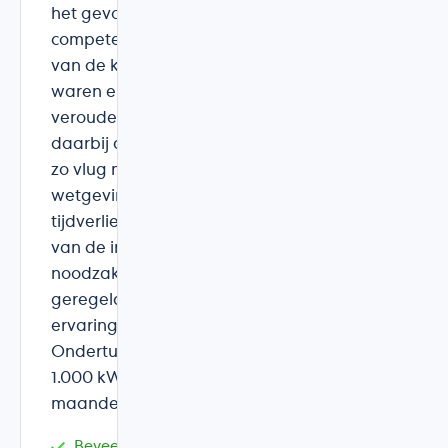
het gevoel te maken te hebben met een
competent bedrijf, waarbij de belangen
van de klant prioritair waren. Bij ons
waren er enkele problemen met een
verouderde elektriciteitskast. Yves heeft
daarbij alles in het werk gesteld om dit
zo vlug mogelijk en conform de
wetgeving op te lossen en zonder veel
tijdverlies in te passen in de plaatsing
van de installatie. Verder werden alle
noodzakelijke aanvragen door de firma
geregeld. Kortom : een zeer positieve
ervaring van start tot aankomst. PS
Ondertussen heeft de installatie al bijna
1.000 kWh opgeleverd op minder dan 2
maanden tijd !
Beveelt DB&W Technics aan