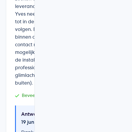
leverancier voor onze zonnepanelen.
Yves neemt ruimschoots de tijd om alles
tot in de puntjes uit te leggen en op te
volgen. Bij vragen neemt hij steeds
binnen de dag (lees: binnen enkele uren)
contact met je op om je zo goed
mogelijk van dienst te kunnen zijn. Ook
de installateurs waren top. Ze leverden
professioneel werk en dit steeds met een
glimlach (ook al was het 30 graden
buiten).
Beveelt DB&W Technics aan
Antwoord van DB&W Technics
19 juni 2019