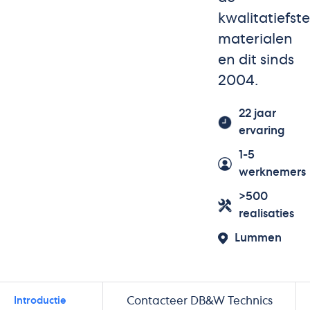
kwalitatiefste
materialen
en dit sinds
2004.
22 jaar
ervaring
1-5
werknemers
>500
realisaties
Lummen
Contacteer DB&W Technics
Introductie
Merken
Realisaties
Beoordelingen