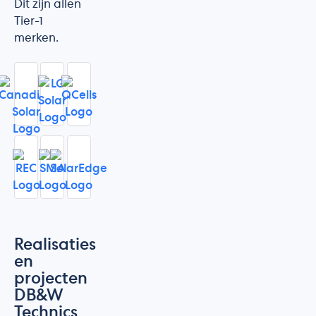
Dit zijn allen
Tier-1
merken.
Realisaties
en
projecten
DB&W
Technics