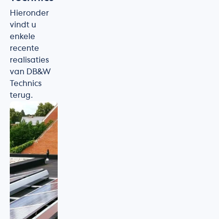
Hieronder
vindt u
enkele
recente
realisaties
van DB&W
Technics
terug.