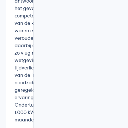
antwoord. Op elk moment hadden wij
het gevoel te maken te hebben met een
competent bedrijf, waarbij de belangen
van de klant prioritair waren. Bij ons
waren er enkele problemen met een
verouderde elektriciteitskast. Yves heeft
daarbij alles in het werk gesteld om dit
zo vlug mogelijk en conform de
wetgeving op te lossen en zonder veel
tijdverlies in te passen in de plaatsing
van de installatie. Verder werden alle
noodzakelijke aanvragen door de firma
geregeld. Kortom : een zeer positieve
ervaring van start tot aankomst. PS
Ondertussen heeft de installatie al bijna
1.000 kWh opgeleverd op minder dan 2
maanden tijd !