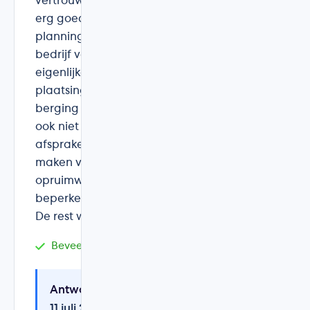
vertrouwen in het bedrijf. De prijs viel
erg goed mee tov de concurrentie. De
planning, de communicatie met het
bedrijf verliep prima, evenals de
eigenlijke plaatsing. Enig minpuntje: de
plaatsing van de omvormer in de
berging zorgde voor stof en puin dat
ook niet werd opgeruimd. Mits wat
afspraken hadden we ruimte kunnen
maken voor het boorwerk en ook zo het
opruimwerk tot een minimum kunnen
beperken. Vandaar de 4,5 voor service.
De rest was top !
Beveelt DB&W Technics aan
Antwoord van DB&W Technics
11 juli 2019