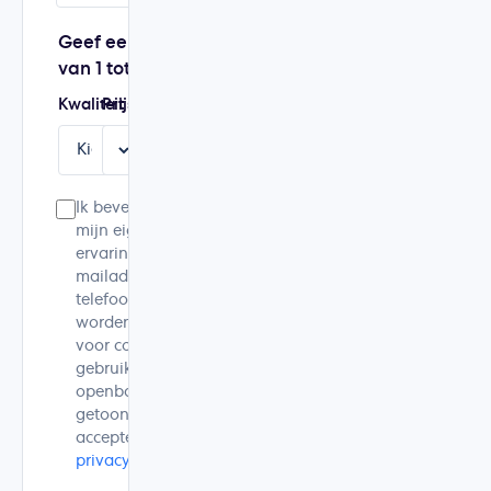
Geef een score
van 1 tot 5
Kwaliteit
Prijs
Service
Aanbeveling
Ik bevestig dat dit
mijn eigen
ervaring is. Mijn e-
mailadres en
telefoonnummer
worden alleen
voor controle
gebruikt en niet
openbaar
getoond. Ik
accepteer de
privacyverklaring
.