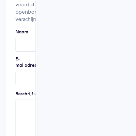
voordat ze
openbaar
verschijnen.
Naam
Woonplaats
E-
Telefoonnummer
mailadres
Beschrijf uw ervaring