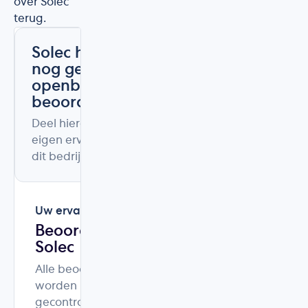
over Solec
terug.
Solec heeft
nog geen
openbare
beoordelingen
Deel hieronder uw
eigen ervaring met
dit bedrijf.
Uw ervaring
Beoordeel
Solec
Alle beoordelingen
worden
gecontroleerd