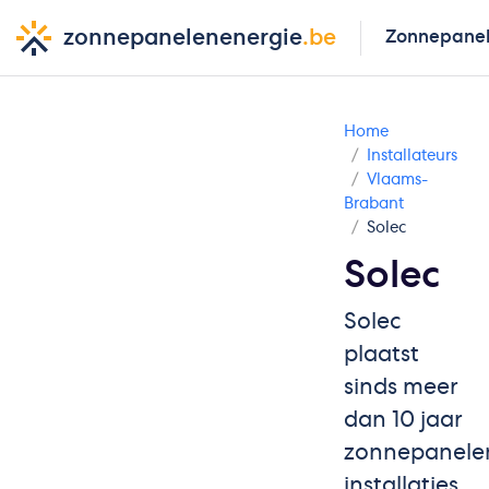
zonnepanelenenergie
.be
Zonnepane
Home
Installateurs
Vlaams-
Brabant
Solec
Solec
Solec
plaatst
sinds meer
dan 10 jaar
zonnepanele
installaties.