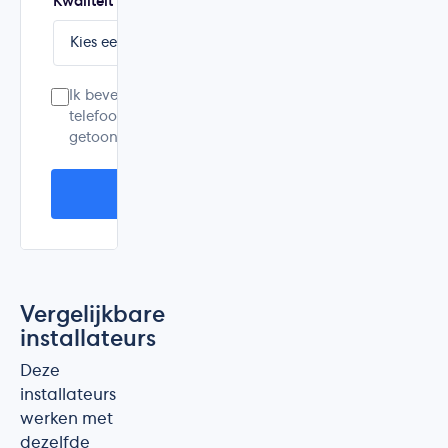
Kwaliteit
Prijs
Service
Ik bevestig dat dit mijn eigen ervaring is. Mijn e-mailad
telefoonnummer worden alleen voor controle gebruikt 
getoond. Ik accepteer de
privacyverklaring
.
Plaats mijn beoordeling
Vergelijkbare
installateurs
Deze
installateurs
werken met
dezelfde