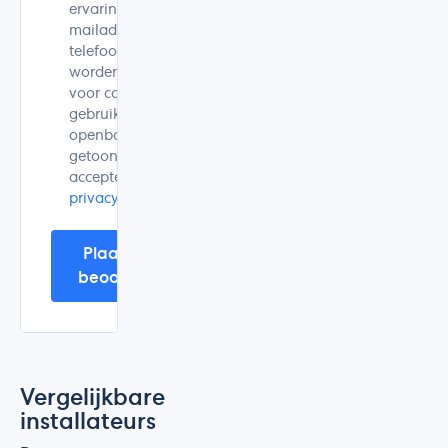
ervaring is. Mijn e-
mailadres en
telefoonnummer
worden alleen
voor controle
gebruikt en niet
openbaar
getoond. Ik
accepteer de
privacyverklaring
.
Plaats mijn
beoordeling
Vergelijkbare
installateurs