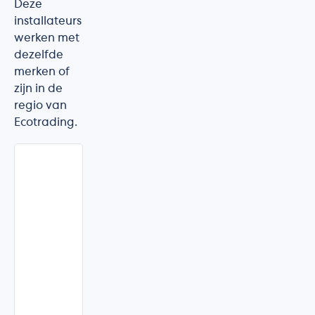
Deze
installateurs
werken met
dezelfde
merken of
zijn in de
regio van
Ecotrading.
Alrasol
Wellen
·
Limburg
★★★★★
5.0/5
(1
beoordelingen)