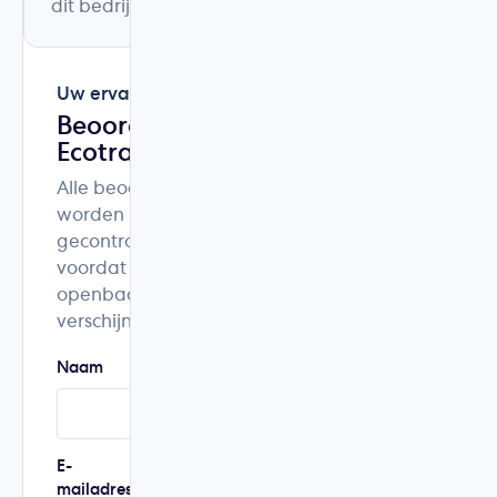
dit bedrijf.
Uw ervaring
Beoordeel
Ecotrading
Alle beoordelingen
worden
gecontroleerd
voordat ze
openbaar
verschijnen.
Naam
Woonplaats
E-
Telefoonnummer
mailadres