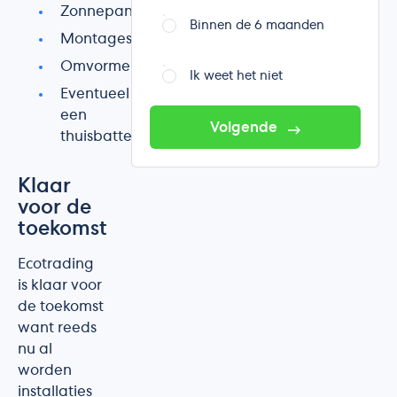
Zonnepanelen
Binnen de 6 maanden
Montagesysteem
Omvormer
Ik weet het niet
Eventueel
een
Volgende
thuisbatterij
Klaar
voor de
toekomst
Ecotrading
is klaar voor
de toekomst
want reeds
nu al
worden
installaties