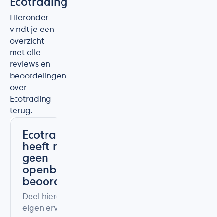
Ecotrading
Hieronder
vindt je een
overzicht
met alle
reviews en
beoordelingen
over
Ecotrading
terug.
Ecotrading
heeft nog
geen
openbare
beoordelingen
Deel hieronder uw
eigen ervaring met