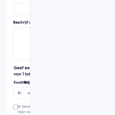
Beschrijf uw ervaring
Geef een score
van 1 tot 5
Kwaliteit
Prijs
Service
Aanbeveling
Ik bevestig dat dit
mijn eigen