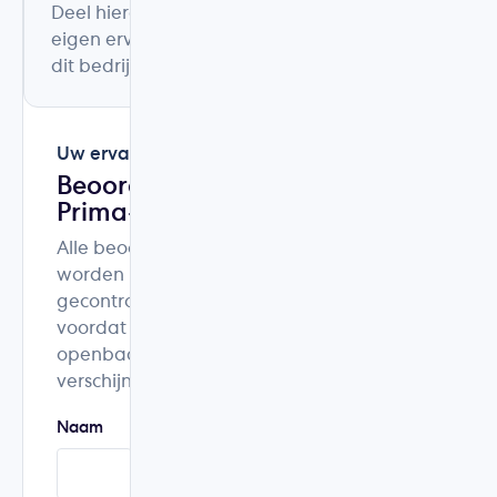
Deel hieronder uw
eigen ervaring met
dit bedrijf.
Uw ervaring
Beoordeel
Prima-Klima
Alle beoordelingen
worden
gecontroleerd
voordat ze
openbaar
verschijnen.
Naam
Woonplaats