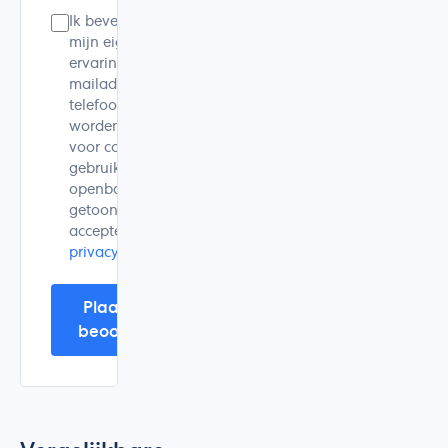
Ik bevestig dat dit
mijn eigen
ervaring is. Mijn e-
mailadres en
telefoonnummer
worden alleen
voor controle
gebruikt en niet
openbaar
getoond. Ik
accepteer de
privacyverklaring
.
Plaats mijn
beoordeling