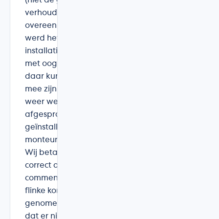
(niet de goedkoopste) kwaliteit - prijs
verhouding en tekenden een
overeenkomst. Na het technisch bezoek
werd het slecht weer en werd onze
installatie uitgesteld: dit bedrijf werkt
met oog voor het welzijn van mensen en
daar kunnen wij alleen maar tevreden
mee zijn. Na het beter worden van het
weer werd er een nieuwe datum
afgesproken en werden de panelen
geïnstalleerd. Uiterst professionele
monteurs, uitleg gekregen en opgestart.
Wij betaalden keurig en alles werd
correct aangemeld voor ons. Sommige
commentaren zullen, denk ik, met een
flinke korrel zou moeten worden
genomen - en jammer voor het bedrijf
dat er niet meer mensen ook eens een