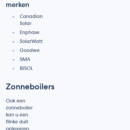
merken
Canadian
Solar
Enphase
SolarWatt
Goodwe
SMA
BISOL
Zonneboilers
Ook een
zonneboiler
kan u een
flinke duit
opleveren.