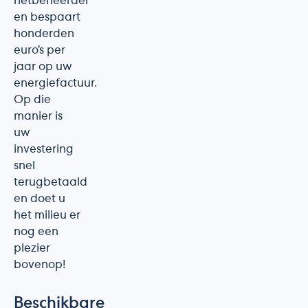
netbeheerder
en bespaart
honderden
euro’s per
jaar op uw
energiefactuur.
Op die
manier is
uw
investering
snel
terugbetaald
en doet u
het milieu er
nog een
plezier
bovenop!
Beschikbare