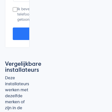
Ik bevestig dat dit mijn eigen ervaring is. Mijn e-mailad
telefoonnummer worden alleen voor controle gebruikt 
getoond. Ik accepteer de
privacyverklaring
.
Plaats mijn beoordeling
Vergelijkbare
installateurs
Deze
installateurs
werken met
dezelfde
merken of
zijn in de