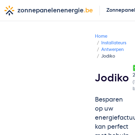
zonnepanelenenergie
.be
Zonnepane
Home
Installateurs
Antwerpen
Jodiko
2
Jodiko
(
b
Besparen
op uw
energiefactu
kan perfect