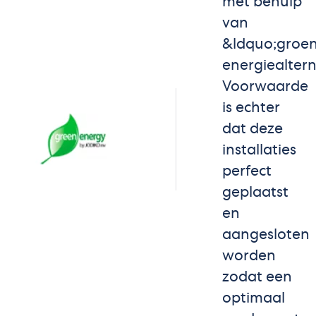
met behulp
van
&ldquo;groe
energiealter
Voorwaarde
is echter
dat deze
installaties
perfect
geplaatst
en
aangesloten
worden
zodat een
optimaal