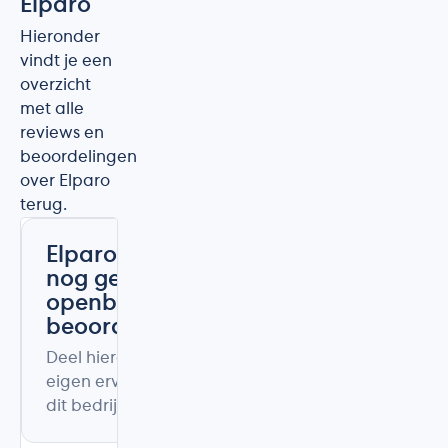
Elparo
Hieronder
vindt je een
overzicht
met alle
reviews en
beoordelingen
over Elparo
terug.
Elparo heeft
nog geen
openbare
beoordelingen
Deel hieronder uw
eigen ervaring met
dit bedrijf.