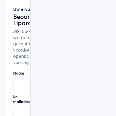
Uw ervaring
Beoordeel
Elparo
Alle beoordelingen
worden
gecontroleerd
voordat ze
openbaar
verschijnen.
Naam
Woonplaats
E-
Telefoonnummer
mailadres