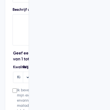
Beschrijf uw ervaring
Geef een score
van 1 tot 5
Kwaliteit
Prijs
Service
Aanbeveling
Ik bevestig dat dit
mijn eigen
ervaring is. Mijn e-
mailadres en