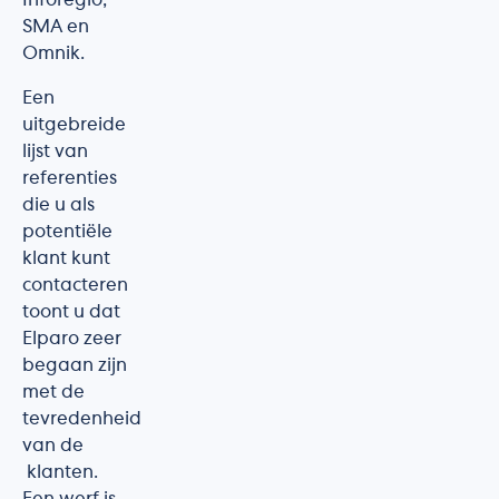
Inforegio,
SMA en
Omnik.
Een
uitgebreide
lijst van
referenties
die u als
potentiële
klant kunt
contacteren
toont u dat
Elparo zeer
begaan zijn
met de
tevredenheid
van de
klanten.