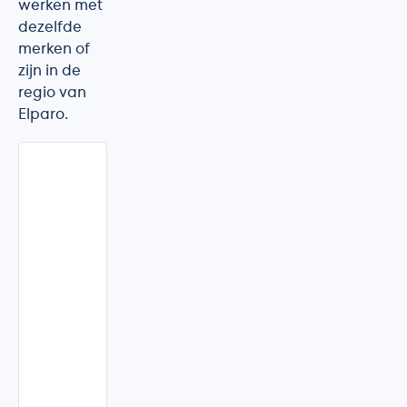
werken met
dezelfde
merken of
zijn in de
regio van
Elparo.
Soloya
Houthalen-
Helchteren
·
Limburg
★★★★★
4.4/5
(8
beoordelingen)
Soloya