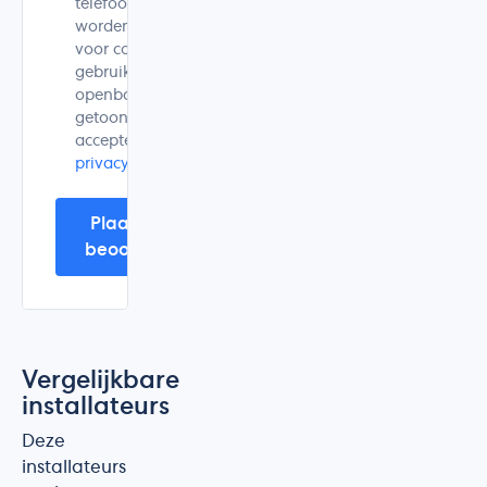
telefoonnummer
worden alleen
voor controle
gebruikt en niet
openbaar
getoond. Ik
accepteer de
privacyverklaring
.
Plaats mijn
beoordeling
Vergelijkbare
installateurs
Deze
installateurs