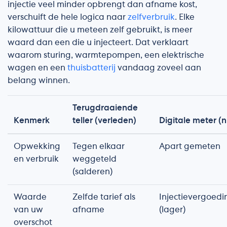
injectie veel minder opbrengt dan afname kost,
verschuift de hele logica naar
zelfverbruik
. Elke
kilowattuur die u meteen zelf gebruikt, is meer
waard dan een die u injecteert. Dat verklaart
waarom sturing, warmtepompen, een elektrische
wagen en een
thuisbatterij
vandaag zoveel aan
belang winnen.
Terugdraaiende
Kenmerk
teller (verleden)
Digitale meter (n
Opwekking
Tegen elkaar
Apart gemeten
en verbruik
weggeteld
(salderen)
Waarde
Zelfde tarief als
Injectievergoedi
van uw
afname
(lager)
overschot