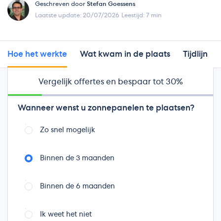
Geschreven door
Stefan Goessens
Laatste update: 20/07/2026
Leestijd: 7 min
Hoe het werkte
Wat kwam in de plaats
Tijdlijn
Vergelijk offertes en bespaar tot 30%
De terugdraaiende teller bestaat niet meer voor
nieuwe zonnepaneleninstallaties. Wie nog een oude
Wanneer wenst u zonnepanelen te plaatsen?
analoge teller heeft, ziet die geleidelijk verdwijnen:
Fluvius vervangt ze de komende jaren allemaal door
Zo snel mogelijk
een digitale meter, en sinds 1 april 2026 wordt een
opgebouwd overschot bij die overstap niet meer
Binnen de 3 maanden
gecompenseerd.
Toch blijft "terugdraaiende teller" een van de meest
Binnen de 6 maanden
gezochte termen rond zonnepanelen, meestal uit
verwarring. Hieronder leest u hoe het systeem
Ik weet het niet
werkte, waarom het verdween en vooral wat er