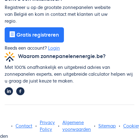
Registreer u op de grootste zonnepanelen website
van België en kom in contact met klanten uit uw
regio.
Gratis registreren
Reeds een account?
Login
Waarom zonnepanelenenergie.be?
Met 100% onafhankelijk en uitgebreid advies van
zonnepanelen experts, een uitgebreide calculator helpen wij
u graag de juist keuze te maken.
Privacy
Algemene
•
Contact
•
•
•
Sitemap
•
Cookie
Policy
voorwaarden
uden