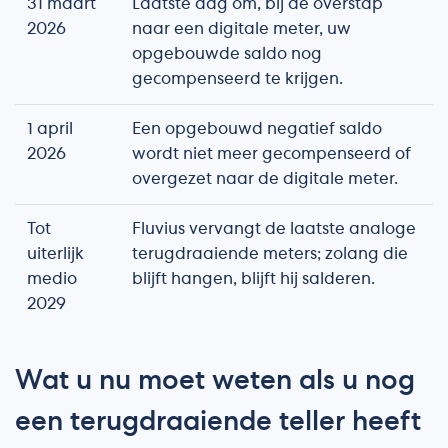
31 maart
Laatste dag om, bij de overstap
2026
naar een digitale meter, uw
opgebouwde saldo nog
gecompenseerd te krijgen.
1 april
Een opgebouwd negatief saldo
2026
wordt niet meer gecompenseerd of
overgezet naar de digitale meter.
Tot
Fluvius vervangt de laatste analoge
uiterlijk
terugdraaiende meters; zolang die
medio
blijft hangen, blijft hij salderen.
2029
Wat u nu moet weten als u nog
een terugdraaiende teller heeft