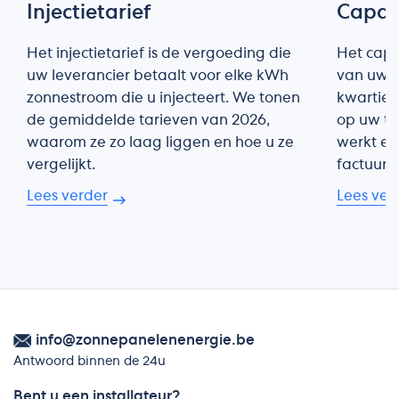
Injectietarief
Capaci
Het injectietarief is de vergoeding die
Het capa
uw leverancier betaalt voor elke kWh
van uw n
zonnestroom die u injecteert. We tonen
kwartier
de gemiddelde tarieven van 2026,
op uw to
waarom ze zo laag liggen en hoe u ze
werkt en
vergelijkt.
factuur 
Lees verder
Lees ver
info@zonnepanelenenergie.be
Antwoord binnen de 24u
Bent u een installateur?