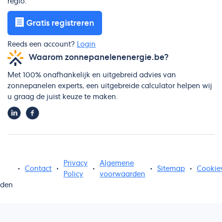
regio.
Gratis registreren
Reeds een account?
Login
Waarom zonnepanelenenergie.be?
Met 100% onafhankelijk en uitgebreid advies van
zonnepanelen experts, een uitgebreide calculator helpen wij
u graag de juist keuze te maken.
Privacy
Algemene
•
Contact
•
•
•
Sitemap
•
Cookie
Policy
voorwaarden
uden