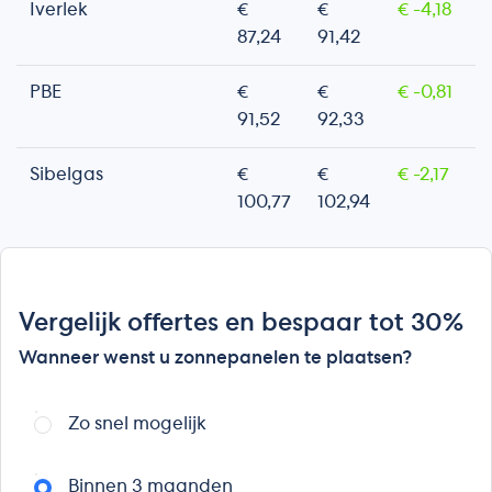
Iverlek
€
€
€ -4,18
87,24
91,42
PBE
€
€
€ -0,81
91,52
92,33
Sibelgas
€
€
€ -2,17
100,77
102,94
Vergelijk offertes en bespaar tot 30%
Wanneer wenst u zonnepanelen te plaatsen?
Zo snel mogelijk
Binnen 3 maanden