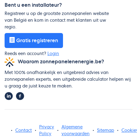
Bent u een installateur?
Registreer u op de grootste zonnepanelen website
van België en kom in contact met klanten uit uw
regio.
Gratis registreren
Reeds een account?
Login
Waarom zonnepanelenenergie.be?
Met 100% onafhankelijk en uitgebreid advies van
zonnepanelen experts, een uitgebreide calculator helpen wij
u graag de juist keuze te maken.
Privacy
Algemene
•
Contact
•
•
•
Sitemap
•
Cookie
Policy
voorwaarden