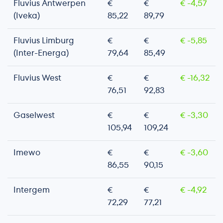
Fluvius Antwerpen
€
€
€ -4,57
(Iveka)
85,22
89,79
Fluvius Limburg
€
€
€ -5,85
(Inter-Energa)
79,64
85,49
Fluvius West
€
€
€ -16,32
76,51
92,83
Gaselwest
€
€
€ -3,30
105,94
109,24
Imewo
€
€
€ -3,60
86,55
90,15
Intergem
€
€
€ -4,92
72,29
77,21