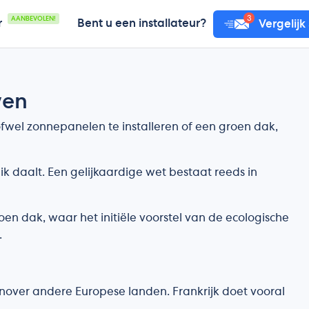
AANBEVOLEN!
r
Bent u een installateur?
Vergelijk
wen
wel zonnepanelen te installeren of een groen dak,
k daalt. Een gelijkaardige wet bestaat reeds in
n dak, waar het initiële voorstel van de ecologische
.
over andere Europese landen. Frankrijk doet vooral